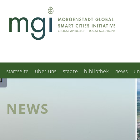
startseite
über uns
städte
bibliothek
news
un
NEWS