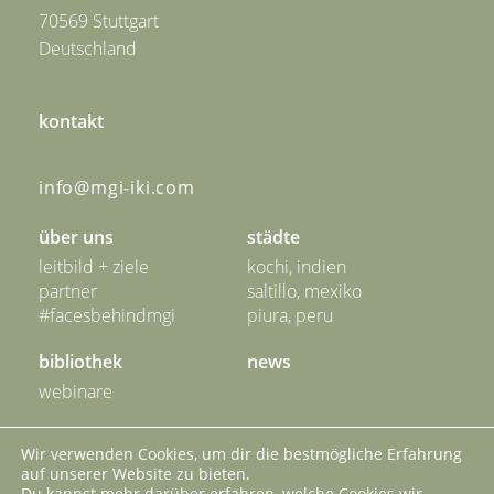
70569 Stuttgart
Deutschland
kontakt
info@mgi-iki.com
über uns
städte
leitbild + ziele
kochi, indien
partner
saltillo, mexiko
#facesbehindmgi
piura, peru
bibliothek
news
webinare
unser netzwerk
kontakt
Wir verwenden Cookies, um dir die bestmögliche Erfahrung
auf unserer Website zu bieten.
impressum
datenschutz
Du kannst mehr darüber erfahren, welche Cookies wir