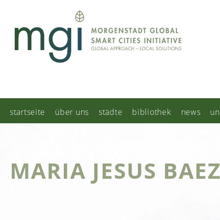
startseite
über uns
städte
bibliothek
news
un
MARIA JESUS BAE